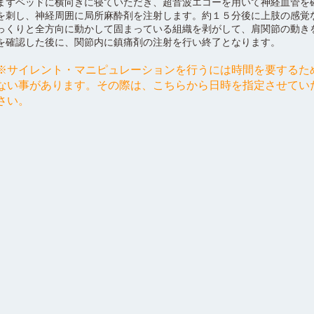
まずベッドに横向きに寝ていただき、超音波エコーを用いて神経血管を
を刺し、神経周囲に局所麻酔剤を注射します。約１５分後に上肢の感覚
っくりと全方向に動かして固まっている組織を剥がして、肩関節の動き
を確認した後に、関節内に鎮痛剤の注射を行い終了となります。
※サイレント・マニピュレーションを行うには時間を要するた
ない事があります。その際は、こちらから日時を指定させてい
さい。