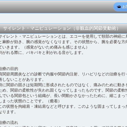
お
サイレント・マニピュレーション（非観血的関節受動術）
サイレント・マニピュレーションとは、エコーを使用して頸部の神経に
と麻酔が効き、腕の感覚がなくなります。その状態から、腕を必要な方
ていきます。（感覚がないため痛みも感じません）
剥がれる際に、バキバキと剥がれる音がします。
治療の目的
肩関節周囲炎などの診断で内服や関節内注射、リハビリなどの治療を行
善しないことがあります。
特に関節の固さは短期間に形成されたものではなく、痛みのために動き
ため、関節の柔軟性が失われ固くなってしまったものです。関節の柔軟
んでいる関節包という組織が、長い間動かさなかったために、縮こまっ
しまった状態のことです。（癒着）
この状態を拘縮肩・凍結肩などと呼びます。このような固まってしまっ
なります。
治療の流れ